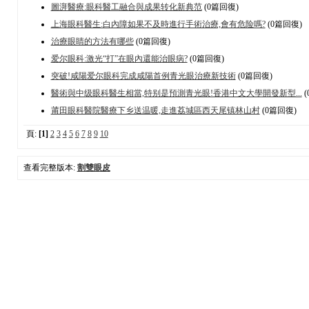
圖湃醫療:眼科醫工融合與成果转化新典范
(0篇回復)
上海眼科醫生:白內障如果不及時進行手術治療,會有危险嗎?
(0篇回復)
治療眼睛的方法有哪些
(0篇回復)
爱尔眼科:激光“打”在眼內還能治眼病?
(0篇回復)
突破!咸陽爱尔眼科完成咸陽首例青光眼治療新技術
(0篇回復)
醫術與中级眼科醫生相當,特别是預測青光眼!香港中文大學開發新型...
(
莆田眼科醫院醫療下乡送温暖,走進荔城區西天尾镇林山村
(0篇回復)
頁:
[1]
2
3
4
5
6
7
8
9
10
查看完整版本:
割雙眼皮