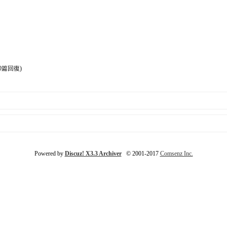
0篇回復)
Powered by
Discuz! X3.3 Archiver
© 2001-2017
Comsenz Inc.