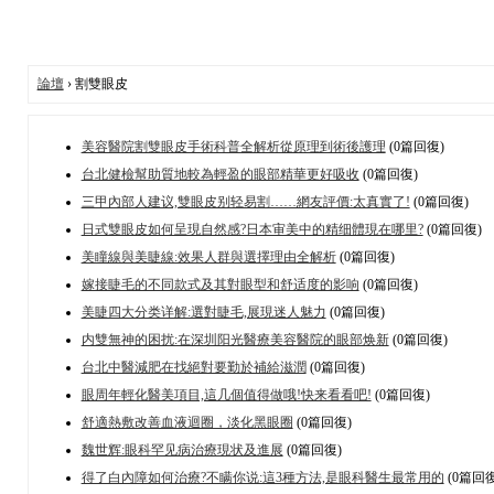
論壇
› 割雙眼皮
美容醫院割雙眼皮手術科普全解析從原理到術後護理
(0篇回復)
台北健檢幫助質地較為輕盈的眼部精華更好吸收
(0篇回復)
三甲內部人建议,雙眼皮别轻易割……網友評價:太真實了!
(0篇回復)
日式雙眼皮如何呈現自然感?日本审美中的精细體現在哪里?
(0篇回復)
美瞳線與美睫線:效果人群與選擇理由全解析
(0篇回復)
嫁接睫毛的不同款式及其對眼型和舒适度的影响
(0篇回復)
美睫四大分类详解:選對睫毛,展現迷人魅力
(0篇回復)
内雙無神的困扰:在深圳阳光醫療美容醫院的眼部焕新
(0篇回復)
台北中醫減肥在找絕對要勤於補給滋潤
(0篇回復)
眼周年輕化醫美項目,這几個值得做哦!快来看看吧!
(0篇回復)
舒適熱敷改善血液迴圈，淡化黑眼圈
(0篇回復)
魏世辉:眼科罕见病治療現状及進展
(0篇回復)
得了白內障如何治療?不瞒你说:這3種方法,是眼科醫生最常用的
(0篇回復